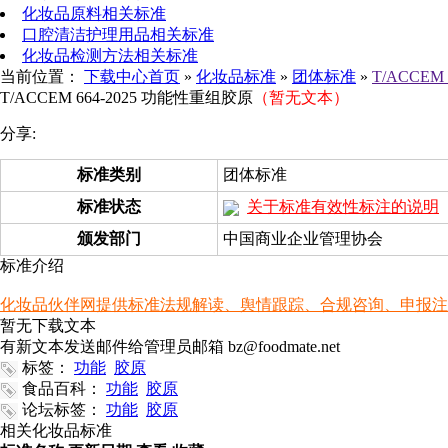
化妆品原料相关标准
口腔清洁护理用品相关标准
化妆品检测方法相关标准
当前位置：
下载中心首页
»
化妆品标准
»
团体标准
»
T/ACCEM
T/ACCEM 664-2025 功能性重组胶原
（暂无文本）
分享:
标准类别
团体标准
标准状态
关于标准有效性标注的说明
颁发部门
中国商业企业管理协会
标准介绍
化妆品伙伴网提供标准法规解读、舆情跟踪、合规咨询、申报注册等服务。电询
暂无下载文本
有新文本发送邮件给管理员邮箱 bz@foodmate.net
标签：
功能
胶原
食品百科：
功能
胶原
论坛标签：
功能
胶原
相关化妆品标准