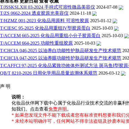
标准名称
更新日期
查看
收藏
T/JSSKSLXH 03-2024 手持式可溶性微晶美容仪
2024-07-08
T/ZS 0662-2024 透皮胶原光美容仪
2024-11-18
T/HZMZ 001-2023 化妆品用原料 可溶性胶原
2025-01-12
T/CIESC 95-2025 化妆品用重组IV型胶原蛋白
2025-10-03
T/ACCEM 665-2025 化妆品用重组小分子胶原蛋白
2025-10-03
T/ACCEM 664-2025 功能性重组胶原
2025-10-03
T/CHCIA 046-2025 以油养白功能性护肤品研发生产技术规范
202
T/CHCIA 047-2025 以油养眼功能性护肤品研发生产技术规范
202
T/CAFFCI 97-2025 化妆品紧致功效体外测试方法 斑马鱼Ⅰ
QB/T 8210-2026 日用化学用品质量追溯体系规范
2026-03-12
声 明
说明：
化妆品伙伴网下载中心属于化妆品行业技术交流的非赢利
知我们。点击查看
免责声明
。
* 如果您发现文件不能下载或者您有标准资料想要和我们
* 未经本站明确许可，任何网站不得非法盗链及抄袭本站