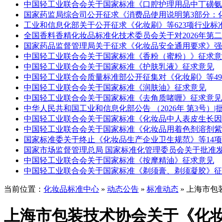
中国轻工业联合会关于国家标准《口腔护理用品中丁磺氨
国家药监局综合司公开征求《消费品使用说明第3部分：
工业和信息化部关于公开征求《化妆刷》等623项行业标
全国香料香精化妆品标准化技术委员会关于对2026年第
国家药品监督管理局关于征求《化妆品安全通用要求》强
中国轻工业联合会关于国家标准《香粉（蜜粉）》征求意
中国轻工业联合会关于国家标准《护肤乳液》征求意见
中国轻工业联合会质量标准部公开征集对《化妆刷》等4
中国轻工业联合会关于国家标准《润肤油》征求意见
中国轻工业联合会关于国家标准《去角质啫喱》征求意见
中华人民共和国工业和信息化部公告 （2026年 第3号）|
中国轻工业联合会关于国家标准《化妆品中人表皮生长因
中国轻工业联合会关于国家标准《化妆品用着色剂溶剂紫1
国家标准委关于终止《化妆品生产企业卫生规范》等14项国
国家市场监督管理总局 国家标准化管理委员会关于批准发
中国轻工业联合会关于国家标准《按摩精油》征求意见
中国轻工业联合会关于国家标准《剃须膏、剃须凝胶》征
当前位置：
化妆品标准中心
»
动态公告
»
标准动态
» 上海市
上海市包装技术协会关于《化