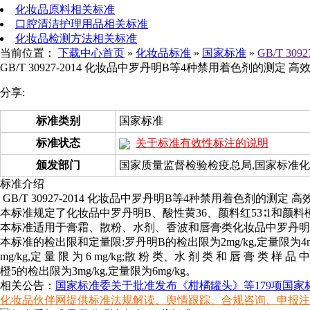
化妆品原料相关标准
口腔清洁护理用品相关标准
化妆品检测方法相关标准
当前位置：
下载中心首页
»
化妆品标准
»
国家标准
»
GB/T 3
GB/T 30927-2014 化妆品中罗丹明B等4种禁用着色剂的测定 
分享:
标准类别
国家标准
标准状态
关于标准有效性标注的说明
颁发部门
国家质量监督检验检疫总局,国家标准
标准介绍
GB/T 30927-2014 化妆品中罗丹明B等4种禁用着色剂的测定 高
本标准规定了化妆品中罗丹明B、酸性黄36、颜料红53∶1和颜
本标准适用于膏霜、散粉、水剂、香波和唇膏类化妆品中罗丹明 B
本标准的检出限和定量限:罗丹明B的检出限为2mg/kg,定量限为4m
mg/kg,定 量 限 为 6 mg/kg;散 粉 类、水 剂 类 和 唇 膏 类 样
橙5的检出限为3mg/kg,定量限为6mg/kg。
相关公告：
国家标准委关于批准发布《柑橘罐头》等179项国家标准
化妆品伙伴网提供标准法规解读、舆情跟踪、合规咨询、申报注册等服务。电询