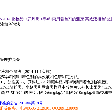
0927-2014 化妆品中罗丹明B等4种禁用着色剂的测定 高效液相色谱
高效液相色谱法
化管理委员会
效液相色谱法（2014-11-1实施）
料橙5等4种禁用着色剂的高效液相色谱测定方法。
、酸性黄36、颜料红53∶1和颜料橙5等4种禁用着色剂的测定。
g/kg;散粉类、水剂类和唇膏类样品中酸性黄36的检出限为4mg/k
 品 中 颜 料 红 53∶1 的 检 出 限 为6mg/kg,定量限为10mg/kg
的公告 2014年第18号
0535-2129301 QQ2891238009