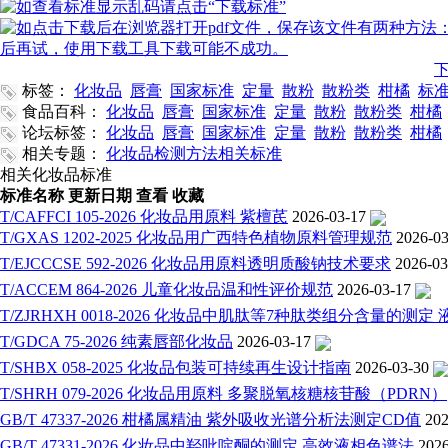
标签：
化妆品
唇膏
国家标准
定量
散粉
散粉类
柑橘
标
食品百科：
化妆品
唇膏
国家标准
定量
散粉
散粉类
柑橘
论坛标签：
化妆品
唇膏
国家标准
定量
散粉
散粉类
柑橘
相关专题：
化妆品检测方法相关标准
相关化妆品标准
标准名称
更新日期
查看
收藏
T/CAFFCI 105-2026 化妆品用原料 紫檀芪
2026-03-17
T/GXAS 1202-2025 化妆品用广西特色植物原料管理规范
2026-03
T/EJCCCSE 592-2026 化妆品用原料透明质酸钠技术要求
2026-03
T/ACCEM 864-2026 儿童化妆品温和性评价规范
2026-03-17
T/ZJRHXH 0018-2026 化妆品中肌肽等7种肽类组分含量的测
T/GDCA 75-2026 纯素唇部化妆品
2026-03-17
T/SHBX 058-2025 化妆品包装可持续再生设计指南
2026-03-30
T/SHRH 079-2026 化妆品用原料 多聚脱氧核糖核苷酸（PDRN）
GB/T 47337-2026 柑橘属精油 紫外吸收光谱分析法测定CD值
202
GB/T 47331-2026 化妆品中羟吡啶酮的测定 高效液相色谱法
2026