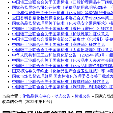
中国轻工业联合会关于国家标准《口腔护理用品中丁磺氨
国家药监局综合司公开征求《消费品使用说明第3部分：
工业和信息化部关于公开征求《化妆刷》等623项行业标
全国香料香精化妆品标准化技术委员会关于对2026年第
国家药品监督管理局关于征求《化妆品安全通用要求》强
中国轻工业联合会关于国家标准《香粉（蜜粉）》征求意
中国轻工业联合会关于国家标准《护肤乳液》征求意见
中国轻工业联合会质量标准部公开征集对《化妆刷》等4
中国轻工业联合会关于国家标准《润肤油》征求意见
中国轻工业联合会关于国家标准《去角质啫喱》征求意见
中华人民共和国工业和信息化部公告 （2026年 第3号）|
中国轻工业联合会关于国家标准《化妆品中人表皮生长因
中国轻工业联合会关于国家标准《化妆品用着色剂溶剂紫1
国家标准委关于终止《化妆品生产企业卫生规范》等14项国
国家市场监督管理总局 国家标准化管理委员会关于批准发
中国轻工业联合会关于国家标准《按摩精油》征求意见
中国轻工业联合会关于国家标准《剃须膏、剃须凝胶》征
当前位置：
化妆品标准中心
»
动态公告
»
标准公告
» 国家市
改单的公告（2025年第10号）