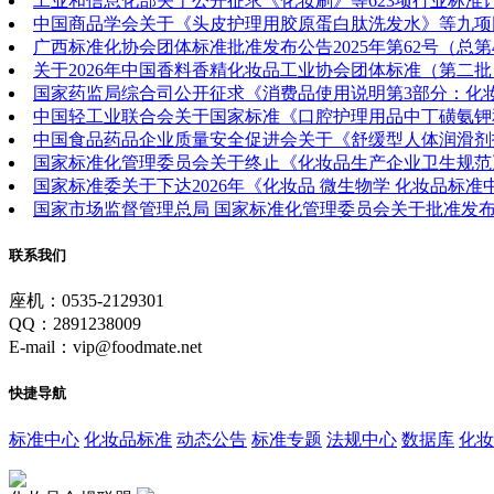
工业和信息化部关于公开征求《化妆刷》等623项行业标准
中国商品学会关于《头皮护理用胶原蛋白肽洗发水》等九项
广西标准化协会团体标准批准发布公告2025年第62号（总
关于2026年中国香料香精化妆品工业协会团体标准（第二批）
国家药监局综合司公开征求《消费品使用说明第3部分：化
中国轻工业联合会关于国家标准《口腔护理用品中丁磺氨钾
中国食品药品企业质量安全促进会关于《舒缓型人体润滑剂
国家标准化管理委员会关于终止《化妆品生产企业卫生规范》
国家标准委关于下达2026年《化妆品 微生物学 化妆品标
国家市场监督管理总局 国家标准化管理委员会关于批准发布《
联系我们
座机：0535-2129301
QQ：2891238009
E-mail：vip@foodmate.net
快捷导航
标准中心
化妆品标准
动态公告
标准专题
法规中心
数据库
化妆