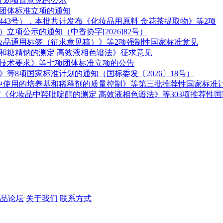
计划项目意见的公示
团体标准立项的通知
第443号），本批共计发布《化妆品用原料 金花茶提取物》等2项
立项公示的通知（中香协字[2026]82号）
妆品通用标签（征求意见稿）》等2项强制性国家标准意见
和糖精钠的测定 高效液相色谱法》征求意见
技术要求》等七项团体标准立项的公告
等8项国家标准计划的通知（国标委发〔2026〕18号）
准中使用的培养基和稀释剂的质量控制》等第三批推荐性国家标准计
化妆品中羟吡啶酮的测定 高效液相色谱法》等303项推荐性国家
品论坛
关于我们
联系方式