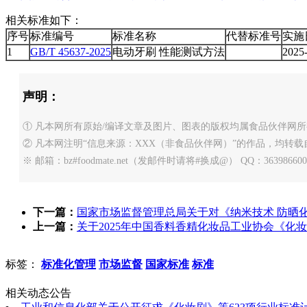
相关标准如下：
序号
标准编号
标准名称
代替标准号
实施
1
GB/T 45637-2025
电动牙刷 性能测试方法
2025
声明：
① 凡本网所有原始/编译文章及图片、图表的版权均属食品伙伴网所
② 凡本网注明“信息来源：XXX（非食品伙伴网）”的作品，均
※ 邮箱：bz#foodmate.net（发邮件时请将#换成@） QQ：363986600
下一篇：
国家市场监督管理总局关于对《纳米技术 防晒
上一篇：
关于2025年中国香料香精化妆品工业协会《化妆
标签：
标准化管理
市场监督
国家标准
标准
相关动态公告