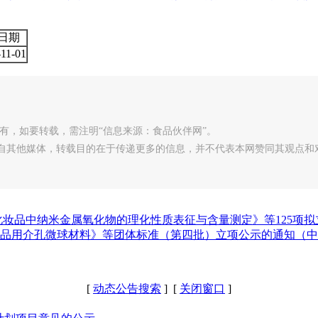
日期
-11-01
有，如要转载，需注明“信息来源：食品伙伴网”。
转载自其他媒体，转载目的在于传递更多的信息，并不代表本网赞同其观点和
化妆品中纳米金属氧化物的理化性质表征与含量测定》等125项
品用介孔微球材料》等团体标准（第四批）立项公示的通知（中香协字
[
动态公告搜索
] [
关闭窗口
]